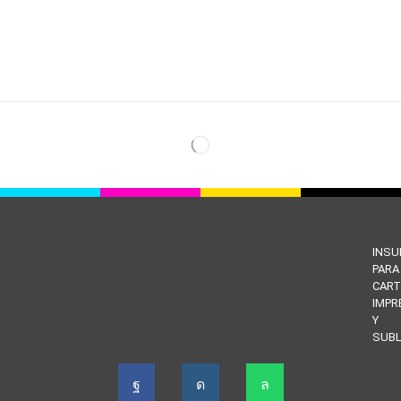
INS
PARA
CART
IMPR
Y
SUBL