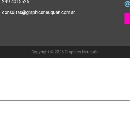
299 4015526
consultas@graphicsneuquen.com.ar
Copyright © 2026 Graphics Neuquén