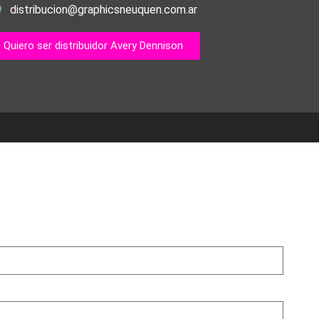
distribucion@graphicsneuquen.com.ar
Quiero ser distribuidor Avery Dennison