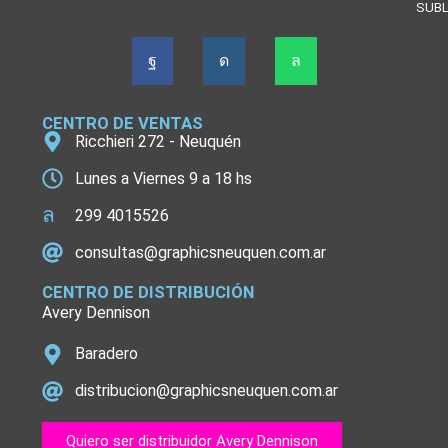
SUBL
CENTRO DE VENTAS
Ricchieri 272 - Neuquén
Lunes a Viernes 9 a 18 hs
299 4015526
consultas@graphicsneuquen.com.ar
CENTRO DE DISTRIBUCIÓN
Avery Dennison
Baradero
distribucion@graphicsneuquen.com.ar
Quiero ser distribuidor Avery Dennison