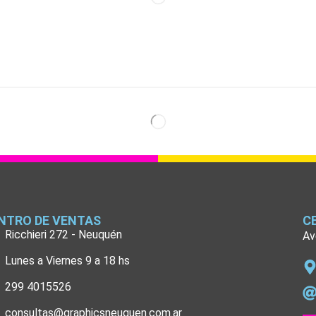
NTRO DE VENTAS
C
Ricchieri 272 - Neuquén
Av
Lunes a Viernes 9 a 18 hs
299 4015526
consultas@graphicsneuquen.com.ar