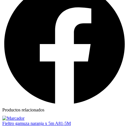
Productos relacionados
Fieltro gamuza naranja x 5m A81-5M