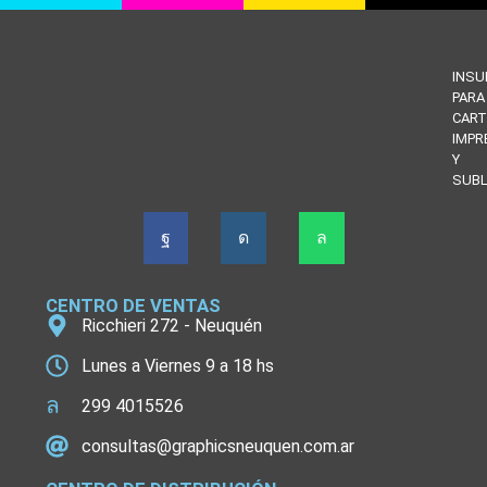
INS
PARA
CART
IMPR
Y
SUBL
CENTRO DE VENTAS
Ricchieri 272 - Neuquén
Lunes a Viernes 9 a 18 hs
299 4015526
consultas@graphicsneuquen.com.ar