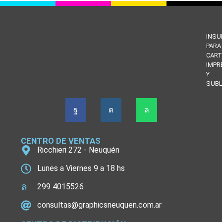
INS
PARA
CART
IMPR
Y
SUBL
CENTRO DE VENTAS
Ricchieri 272 - Neuquén
Lunes a Viernes 9 a 18 hs
299 4015526
consultas@graphicsneuquen.com.ar