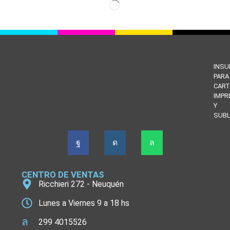
INS
PARA
CART
IMPR
Y
SUBL
CENTRO DE VENTAS
Ricchieri 272 - Neuquén
Lunes a Viernes 9 a 18 hs
299 4015526