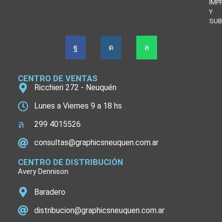
IMP
Y
SUB
CENTRO DE VENTAS
Ricchieri 272 - Neuquén
Lunes a Viernes 9 a 18 hs
299 4015526
consultas@graphicsneuquen.com.ar
CENTRO DE DISTRIBUCIÓN
Avery Dennison
Baradero
distribucion@graphicsneuquen.com.ar