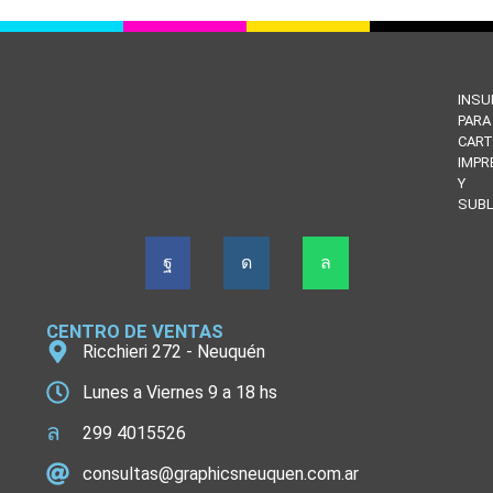
INS
PARA
CART
IMPR
Y
SUBL
CENTRO DE VENTAS
Ricchieri 272 - Neuquén
Lunes a Viernes 9 a 18 hs
299 4015526
consultas@graphicsneuquen.com.ar