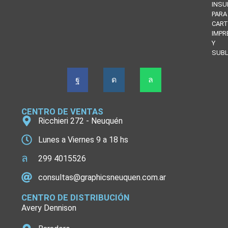
INS
PARA
CART
IMPR
Y
SUBL
CENTRO DE VENTAS
Ricchieri 272 - Neuquén
Lunes a Viernes 9 a 18 hs
299 4015526
consultas@graphicsneuquen.com.ar
CENTRO DE DISTRIBUCIÓN
Avery Dennison