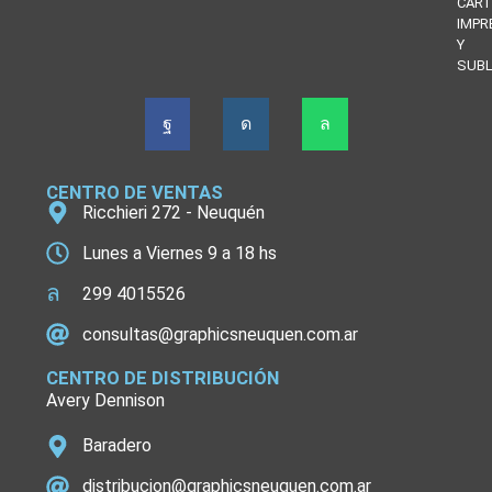
CART
IMPR
Y
SUBL
CENTRO DE VENTAS
Ricchieri 272 - Neuquén
Lunes a Viernes 9 a 18 hs
299 4015526
consultas@graphicsneuquen.com.ar
CENTRO DE DISTRIBUCIÓN
Avery Dennison
Baradero
distribucion@graphicsneuquen.com.ar