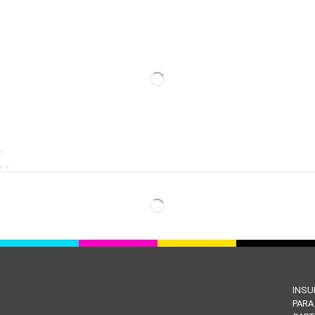
INS
PARA