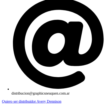
distribucion@graphicsneuquen.com.ar
Quiero ser distribuidor Avery Dennison