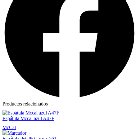
Productos relacionados
Espátula Mccal azul A47F
McCal
Espátula detallista rosa A61