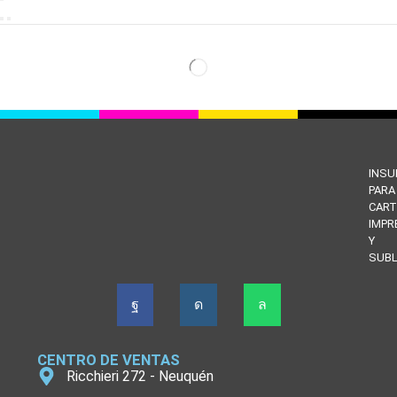
INS
PARA
CART
IMPR
Y
SUBL
CENTRO DE VENTAS
Ricchieri 272 - Neuquén