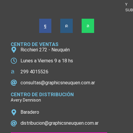
Y
SUB
CENTRO DE VENTAS
Ricchieri 272 - Neuquén
Lunes a Viernes 9 a 18 hs
299 4015526
consultas@graphicsneuquen.com.ar
CENTRO DE DISTRIBUCIÓN
Avery Dennison
Baradero
distribucion@graphicsneuquen.com.ar