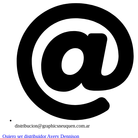
distribucion@graphicsneuquen.com.ar
Quiero ser distribuidor Avery Dennison