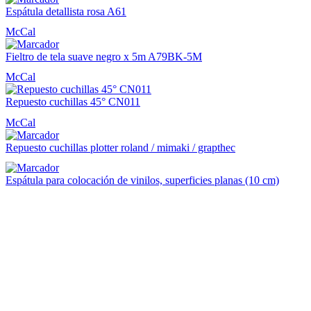
Espátula detallista rosa A61
McCal
Fieltro de tela suave negro x 5m A79BK-5M
McCal
Repuesto cuchillas 45° CN011
McCal
Repuesto cuchillas plotter roland / mimaki / grapthec
Espátula para colocación de vinilos, superficies planas (10 cm)